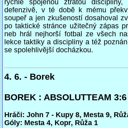
rychle spojenou ztrátou discipliny,
defenzivě, v té době k mému překva
soupeř a jen zkušeností dosahoval z
po taktické stránce užitečný zápas p
neb hrál nejhorší fotbal ze všech na
lekce taktiky a discipliny a též pozn
se spolehlivější docházkou.
4. 6. - Borek
BOREK : ABSOLUTTEAM 3:6 (
Hráči: John 7 - Kupy 8, Mesta 9, Růž
Góly: Mesta 4, Kopr, Růža 1