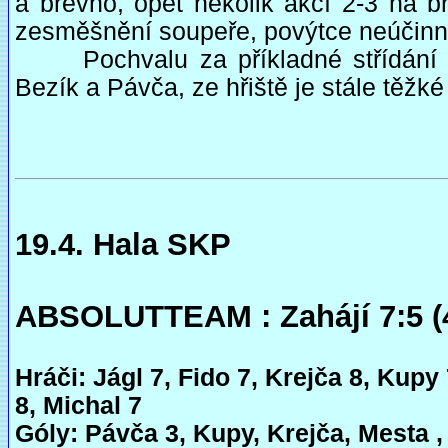
a břevno, opět několik akcí 2-3 na b
zesměšnění soupeře, povýtce neúčinn
Pochvalu za příkladné střídání si
Bezík a Pávča, ze hřiště je stále těžké
19.4. Hala SKP
ABSOLUTTEAM : Zahájí 7:5 (4
Hráči: Jágl 7, Fido 7, Krejča 8, Kupy
8, Michal 7
Góly: Pávča 3, Kupy, Krejča, Mesta ,