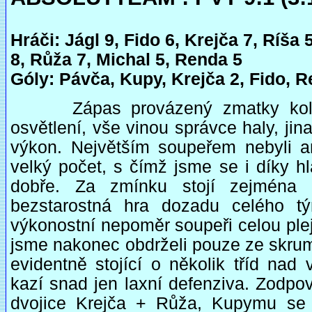
Hráči: Jágl 9, Fido 6, Krejča 7, Ríša
8, Růža 7, Michal 5, Renda 5
Góly: Pávča, Kupy, Krejča 2, Fido, 
Zápas provázený zmatky kolem
osvětlení, vše vinou správce haly, ji
výkon. Největším soupeřem nebyli ani
velký počet, s čímž jsme se i díky h
dobře. Za zmínku stojí zejména 
bezstarostná hra dozadu celého t
výkonostní nepoměr soupeři celou ple
jsme nakonec obdrželi pouze ze skrum
evidentně stojící o několik tříd nad
kazí snad jen laxní defenziva. Zodpov
dvojice Krejča + Růža, Kupymu se d