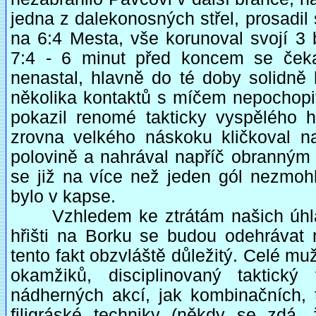
jedna z dalekonosných střel, prosadil
na 6:4 Mesta, vše korunoval svojí 3
7:4 - 6 minut před koncem se čeka
nenastal, hlavně do té doby solidně 
několika kontaktů s míčem nepochopit
pokazil renomé takticky vyspělého 
zrovna velkého náskoku kličkoval n
polovině a nahrával napříč obranný
se již na více než jeden gól nezmohl, 
bylo v kapse.
Vzhledem ke ztrátám našich úhlavn
hřišti na Borku se budou odehrávat
tento fakt obzvláště důležitý. Celé mu
okamžiků, disciplinovaný taktický
nádherných akcí, jak kombinačních,
filigráské techniky (někdy se zdá,