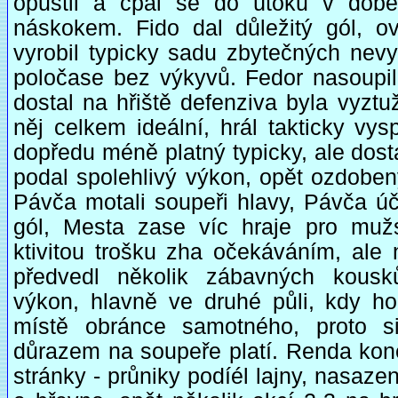
opustil a cpal se do útoku v době
náskokem. Fido dal důležitý gól, o
vyrobil typicky sadu zbytečných ne
poločase bez výkyvů. Fedor nasoupi
dostal na hřiště defenziva byla vyztu
něj celkem ideální, hrál takticky vys
dopředu méně platný typicky, ale dosta
podal spolehlivý výkon, opět ozdoben
Pávča motali soupeři hlavy, Pávča úč
gól, Mesta zase víc hraje pro muž
ktivitou trošku zha očekáváním, ale 
předvedl několik zábavných kousk
výkon, hlavně ve druhé půli, kdy ho
místě obránce samotného, proto si
důrazem na soupeře platí. Renda kone
stránky - průniky podíél lajny, nasazení