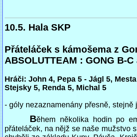
10.5. Hala SKP
Přáteláček s kámošema z Gon
ABSOLUTTEAM : GONG B-C as
Hráči: John 4, Pepa 5 - Jágl 5, Mesta
Stejsky 5, Renda 5, Michal 5
- góly nezaznamenány přesně, stejně 
B
ěhem několika hodin po em
přáteláček, na nějž se naše mužstvo s