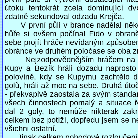
útoku tentokrát zcela dominující d
zdatně sekundoval odzadu Krejča.
V první půli v brance nadělal něko
hůře si ovšem počínal Fido v obraně
sebe projít hráče nevídaným způsobem
obránce ve druhém poločase se oba zna
Nejzodpovědnějším hráčem na hřišt
Kupy a Bezík hráli dozadu naprosto
polovině, kdy se Kupymu zachtělo d
golů, hráli až moc na sebe. Druhá úto
- překvapivě zaostala za svým standa
všech činnostech pomalý a situace ře
dal 2 goly, to nemůže nikterak zak
celkem bez potíží, dopředu jsem se ne
všichni ostatní.
Jinak celkem pohodové rozloučení 