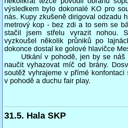
několikrát těžce povodil obranu so
výsledkem bylo dokonalé KO pro sou
nás. Kupy zkušeně dirigoval odzadu hr
metrový kop - bez zdi a to sem se bá
stačil jsem střelu vyrazit nohou. 
vyzkoušel několik průniků po lajná
dokonce dostal ke golové hlavičce Mest
Utkání v pohodě, jen by se náš pr
naučit vyhazovat míč od brány. Dosv
soutěž vyhrajeme v přímé konfontaci 
v pohodě a duchu fair play.
31.5. Hala SKP