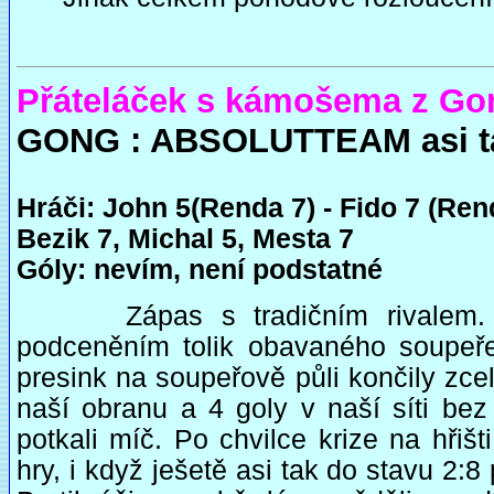
Přáteláček s kámošema z Gong
GONG : ABSOLUTTEAM asi ta
Hráči: John 5(Renda 7) - Fido 7 (Ren
Bezik 7, Michal 5, Mesta 7
Góly: nevím, není podstatné
Zápas s tradičním rivalem. B
podceněním tolik obavaného soupeř
presink na soupeřově půli končily zce
naší obranu a 4 goly v naší síti be
potkali míč. Po chvilce krize na hřiš
hry, i když ješetě asi tak do stavu 2: