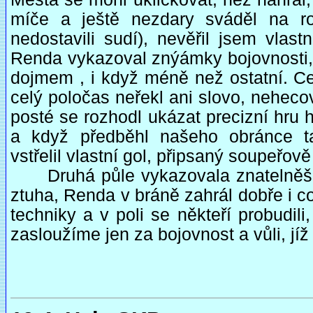
míče a ještě nezdary sváděl na r
nedostavili sudí), nevěřil jsem vlas
Renda vykazoval znýámky bojovnosti, 
dojmem , i když méně než ostatní. Cel
celý poločas neřekl ani slovo, nehecov
posté se rozhodl ukázat precizní hru 
a když předběhl našeho obránce ta
vstřelil vlastní gol, připsaný soupeřově
Druhá půle vykazovala znatelněš ví
ztuha, Renda v bráně zahrál dobře i c
techniky a v poli se někteří probudil
zasloužíme jen za bojovnost a vůli, jíž