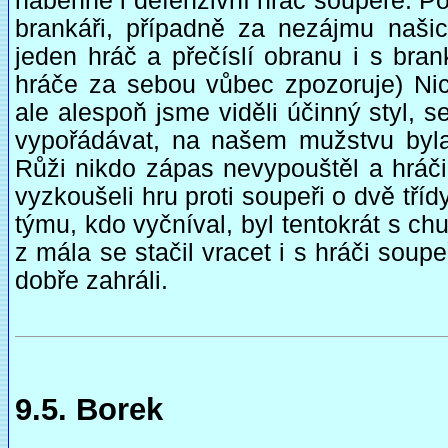
naběhne i defenzivní hráč soupeře. Po
brankáři, případně za nezájmu naši
jeden hráč a přečíslí obranu i s bra
hráče za sebou vůbec zpozoruje) Nic 
ale alespoň jsme viděli účinný styl, 
vypořádávat, na našem mužstvu byla
Růži nikdo zápas nevypouštěl a hráči, 
vyzkoušeli hru proti soupeři o dvě tří
týmu, kdo vyčníval, byl tentokrát s chu
z mála se stačil vracet i s hráči soup
dobře zahráli.
9.5. Borek