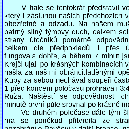
V hale se tentokrát představil vel
který i zásluhou našich předchozích 
obezřetně a odzadu. Na našem mužs
patrný silný týmový duch, celkem sol
strany útočníků poměrně odpovědn
celkem dle předpokladů, i přes 
fungovala dobře, a během 7 minut j
Krejči ujali po krásných kombinacích 
našla za našimi obránci,laděnými opě
Kupy za sebou nechával soupeři často
1 před koncem poločasu prohrávali 3:4,
Růža. Naštěstí se odpovědnosti ch
minutě první půle srovnal po krásné ind
Ve druhém poločase dále tým šla
hra se poněkud přitvrdila ze st
nezabránilo Pávčovi v další brance, n