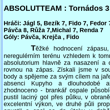
ABSOLUTTEAM : Tornádos 3:2
Hráči: Jágl 5, Bezík 7, Fido 7, Fedor 
Pávča 8, Růža 7,Michal 7, Renda 7
Góly: Pávča, Krejča , Fido
T
ěžké hodnocení zápasu,
neregulérním terénu vzhledem k tomu 
absolutorium hlavně za nasazení a o
rovnou na zápas. Získali jsme v soub
body a spějeme za svým cílem na jaře b
absenci Kupyho a dlouhodobé ab
zhodnoceno - brankář ospale působící
pustil laciný gol přes půlku, v obra
excelentní výkon, ve druhé půli pro