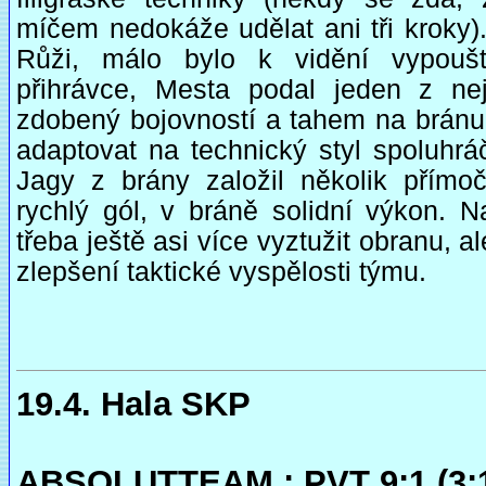
míčem nedokáže udělat ani tři kroky).
Růži, málo bylo k vidění vypouš
přihrávce, Mesta podal jeden z nej
zdobený bojovností a tahem na bránu
adaptovat na technický styl spoluhrá
Jagy z brány založil několik přímo
rychlý gól, v bráně solidní výkon. N
třeba ještě asi více vyztužit obranu, 
zlepšení taktické vyspělosti týmu.
19.4. Hala SKP
ABSOLUTTEAM : PVT 9:1 (3: