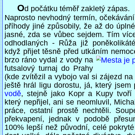
O
d počátku téměř zakletý zápas.
Naprosto nevhodný termín, očekávání 
příhody jiné způsobily, že až do úpl
jasné, zda se vůbec sejdem. Tím více
odhodlaných - Růža již poněkolikát
když přijet těsně před utkáním nemoc
brzo ráno vydal z vody na
futsalový turnaj do Prahy
(kde zvítězil a vybojo val si zájezd n
ještě hrál ligu dorostu, já, který jsem 
vodě
, stejně jako Kopr a Kupy tvoří 
který nepřijel, ani se neomluvil, Mich
práce, ostatní prostě nechtěli. Soup
překvapení, jednak v podobě přesun
100% lepší než původní, celé pokryté