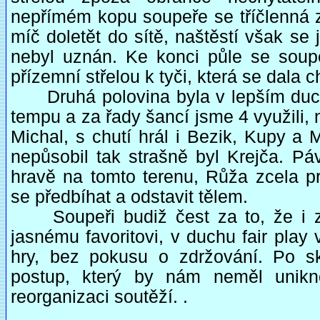
nepřímém kopu soupeře se tříčlenná z
míč doletět do sítě, naštěstí však se
nebyl uznán. Ke konci půle se soup
přízemní střelou k tyči, která se dala ch
Druhá polovina byla v lepším duchu
tempu a za řady šancí jsme 4 využili, 
Michal, s chutí hrál i Bezik, Kupy a 
nepůsobil tak strašně byl Krejča. Páve
hravě na tomto terenu, Růža zcela pr
se předbíhat a odstavit tělem.
Soupeři budiž čest za to, že i za 
jasnému favoritovi, v duchu fair play
hry, bez pokusu o zdržování. Po sk
postup, který by nám neměl unikno
reorganizaci soutěží. .