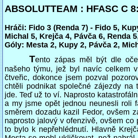
ABSOLUTTEAM : HFASC C 8:4
Hráči: Fido 3 (Renda 7) - Fido 5, Kup
Michal 5, Krejča 4, Pávča 6, Renda 5
Góly: Mesta 2, Kupy 2, Pávča 2, Mich
T
ento zápas měl být dle oče
našeho týmu, jež byl navíc celkem 
čtveřic, dokonce jsem pozval pozor
chtěli podnikat společné zájezdy na 
jde. Teď už to ví. Naprosto katastrofá
a my jsme opět jednou neunesli roli f
směrem dozadu kazil Fedor, ovšem z
naprosto jalový v ofenzivě, ovšem co p
to bylo k nepřehlédnutí. Hlavně Krej
Mesta se mohl ukličkovat, než nahrál,