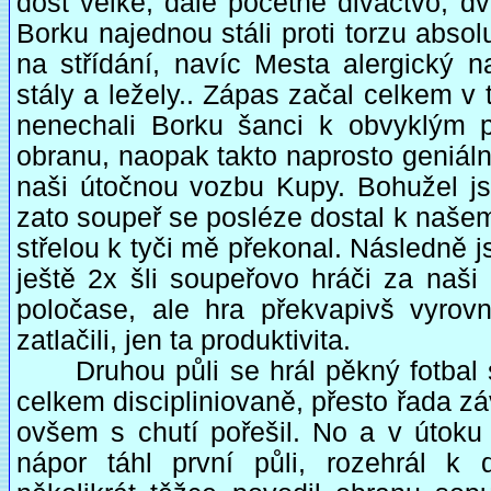
dost velké, dále početné diváctvo, d
Borku najednou stáli proti torzu abso
na střídání, navíc Mesta alergický 
stály a ležely.. Zápas začal celkem v 
nenechali Borku šanci k obvyklým
obranu, naopak takto naprosto geniál
naši útočnou vozbu Kupy. Bohužel jsm
zato soupeř se posléze dostal k naše
střelou k tyči mě překonal. Následně 
ještě 2x šli soupeřovo hráči za naši
poločase, ale hra překvapivš vyrov
zatlačili, jen ta produktivita.
Druhou půli se hrál pěkný fotbal s
celkem discipliniovaně, přesto řada zá
ovšem s chutí pořešil. No a v útoku
nápor táhl první půli, rozehrál 