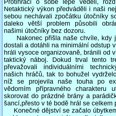
Protihráči o sobě lépe věděli, roz
Netaktický výkon předváděli i naši ne
sebou nechávali zpočátku útočníky so
daleko větší problem působili obrá
našimi útočníky bez dozoru.
Nakonec přišla naše chvíle, kdy js
dostali a dotáhli na minimální odstup v
hráli vysoce organizovaně, bránili od v
taktický náboj. Dokud trval tento 
převažovali individuálními technic
našich hráčů, tak to bohužel vydržel
níž se projevila naše touha po ex
vědomím přípravného charakteru ut
skorovat do prázdné brány a parádičk
šancí,přesto v té bodě hrál se celkem
Konečné dějství se začalo úbytkem s