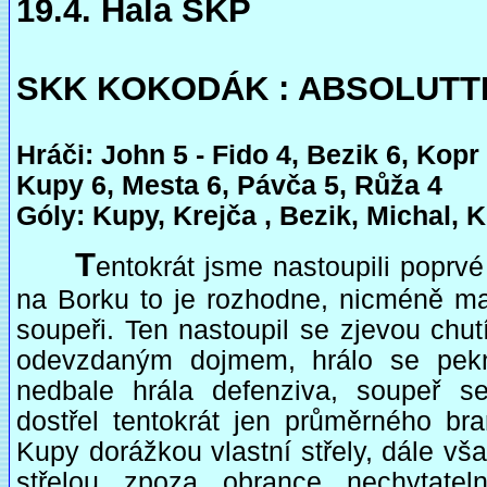
19.4. Hala SKP
SKK KOKODÁK : ABSOLUTTEA
Hráči: John 5 - Fido 4, Bezik 6, Kopr 
Kupy 6, Mesta 6, Pávča 5, Růža 4
Góly: Kupy, Krejča , Bezik, Michal, 
T
entokrát jsme nastoupili poprvé
na Borku to je rozhodne, nicméně mal
soupeři. Ten nastoupil se zjevou chutí
odevzdaným dojmem, hrálo se pek
nedbale hrála defenziva, soupeř s
dostřel tentokrát jen průměrného bra
Kupy dorážkou vlastní střely, dále vš
střelou zpoza obrance nechytatel