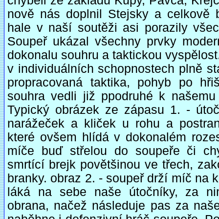
chyběli ze základu Kupy, Pávča, Krejč
nově nás doplnil Stejsky a celkově
hale v naší soutěži asi porazily všec
Soupeř ukázal všechny prvky modern
dokonalu souhru a taktickou vyspělost.
v individuálních schopnostech plně sta
propracovaná taktika, pohyb po hřiš
souhra vedli již ppodruhé k našemu
Typický obrázek ze zápasu 1. - útoč
narážeček a kliček u rohu a postran
které ovšem hlídá v dokonalém rozes
míče buď střelou do soupeře či ch
smrtící brejk povětšinou ve třech, za
branky. obraz 2. - soupeř drží míč na
láká na sebe naše útočníky, za ni
obrana, načež následuje pas za naše