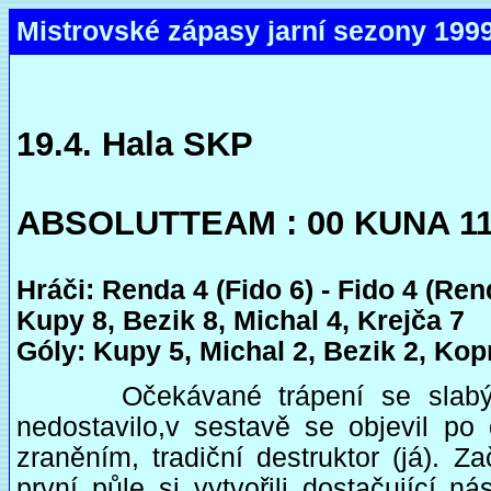
Mistrovské zápasy jarní sezony 1999
19.4. Hala SKP
ABSOLUTTEAM : 00 KUNA 11:
Hráči: Renda 4 (Fido 6) - Fido 4 (Ren
Kupy 8, Bezik 8, Michal 4, Krejča 7
Góly: Kupy 5, Michal 2, Bezik 2, Kopr
Očekávané trápení se slabým 
nedostavilo,v sestavě se objevil p
zraněním, tradiční destruktor (já). 
první půle si vytvořili dostačující 