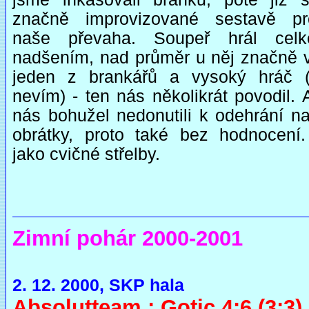
značně improvizované sestavě pro
naše převaha. Soupeř hrál cel
nadšením, nad průměr u něj značně v
jeden z brankářů a vysoký hráč 
nevím) - ten nás několikrát povodil. 
nás bohužel nedonutili k odehrání na
obrátky, proto také bez hodnocení
jako cvičné střelby.
Zimní pohár 2000-2001
2. 12. 2000, SKP hala
Absolutteam : Gotic 4:6 (3:3)