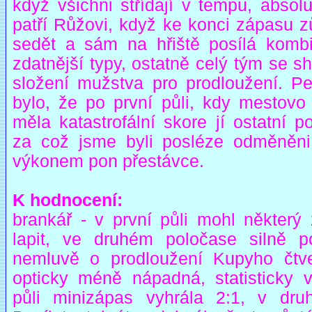
když všichni střídají v tempu, absol
patří Růžovi, když ke konci zápasu z
sedět a sám na hřiště posílá komb
zdatnější typy, ostatně celý tým se s
složení mužstva pro prodloužení. Per
bylo, že po první půli, kdy mestovo 
měla katastrofální skore jí ostatní po
za což jsme byli posléze odměněni 
výkonem pon přestávce.
K hodnocení:
brankář - v první půli mohl některý 
lapit, ve druhém poločase silně po
nemluvě o prodloužení Kupyho čtve
opticky méně nápadná, statisticky v
půli minizápas vyhrála 2:1, v dru