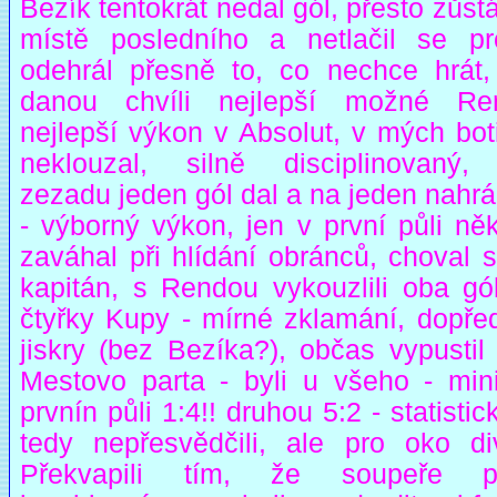
Bezík tentokrát nedal gól, přesto zůst
místě posledního a netlačil se pr
odehrál přesně to, co nechce hrát,
danou chvíli nejlepší možné Re
nejlepší výkon v Absolut, v mých bot
neklouzal, silně disciplinovaný,
zezadu jeden gól dal a na jeden nahr
- výborný výkon, jen v první půli něk
zaváhal při hlídání obránců, choval 
kapitán, s Rendou vykouzlili oba gól
čtyřky Kupy - mírné zklamání, dopře
jiskry (bez Bezíka?), občas vypustil
Mestovo parta - byli u všeho - min
prvnín půli 1:4!! druhou 5:2 - statistic
tedy nepřesvědčili, ale pro oko div
Překvapili tím, že soupeře pře