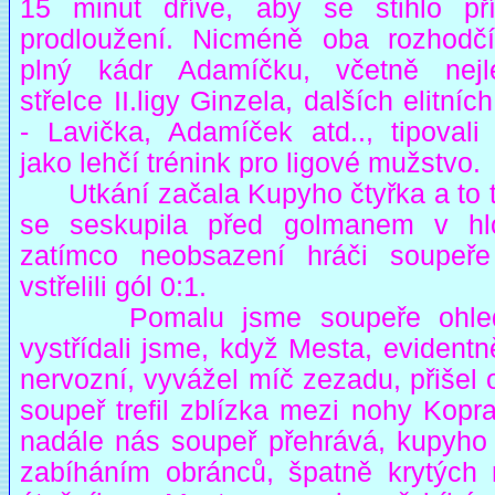
15 minut dříve, aby se stihlo př
prodloužení. Nicméně oba rozhodčí
plný kádr Adamíčku, včetně nejl
střelce II.ligy Ginzela, dalších elitníc
- Lavička, Adamíček atd.., tipovali
jako lehčí trénink pro ligové mužstvo.
Utkání začala Kupyho čtyřka a to 
se seskupila před golmanem v hl
zatímco neobsazení hráči soupeř
vstřelili gól 0:1.
Pomalu jsme soupeře ohledá
vystřídali jsme, když Mesta, evidentn
nervozní, vyvážel míč zezadu, přišel 
soupeř trefil zblízka mezi nohy Kopra
nadále nás soupeř přehrává, kupyho 
zabíháním obránců, špatně krytých 