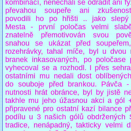
kombinací, nenechali se odradit ani f
převahou soupeře ani zkušenos
povodili ho po hřišti .. jako slepý
Mesta - první poločas velmi slabě
znatelně přemotivován svou pov
snahou se ukázat před soupeřem,
rozehrávky, tahal míče, byl u dvou 
branek inkasovaných, po poločase pr
vyhecoval se a rozhodl. I přes sehra
ostatními mu nedali dost oblíbenýc
do souboje před brankou. Pávča -
nutnosti hrát obránce, byl by jistě ne
takhle mu jeho úžasnou akci a gól +
připravené pro ostatní kazí bilance 
podílu u 3 našich gólů obdržených S
tradice, nenápadný, takticky velmi d