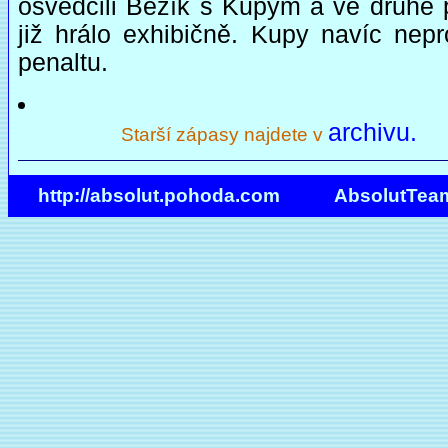
osvědčili Bezík s Kupym a ve druhé p
již hrálo exhibičně. Kupy navíc nepr
penaltu.
archivu.
Starší zápasy najdete v
http://absolut.pohoda.com AbsolutTea