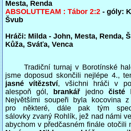
Mesta, Renda
ABSOLUTTEAM : Tábor 2:2
- góly: 
Švub
Hráči: Milda - John, Mesta, Renda, 
Kůža, Sváťa, Venca
Tradiční turnaj v Borotínské ha
jsme doposud skončili nejlépe 4., te
jasné vítězství
, všichni hráči v pol
alespoň gól,
brankář
jedno
čisté 
Největšími soupeři byla kocovina z
pro některé, dále pak tým speci
sálovky zvaný Rohlík, jež nad námi ve
abychom v předčasném finále otočili 