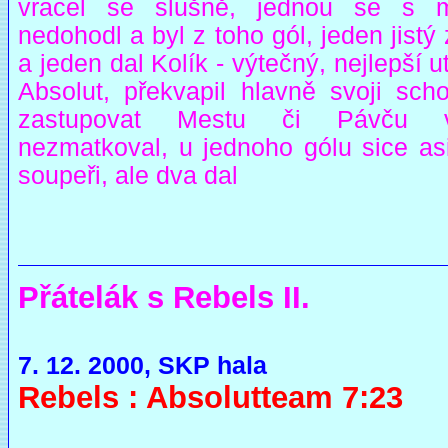
vracel se slušně, jednou se s 
nedohodl a byl z toho gól, jeden jistý 
a jeden dal Kolík - výtečný, nejlepší u
Absolut, překvapil hlavně svoji scho
zastupovat Mestu či Pávču v
nezmatkoval, u jednoho gólu sice asi
soupeři, ale dva dal
Přátelák s Rebels II.
7. 12. 2000, SKP hala
Rebels : Absolutteam 7:23