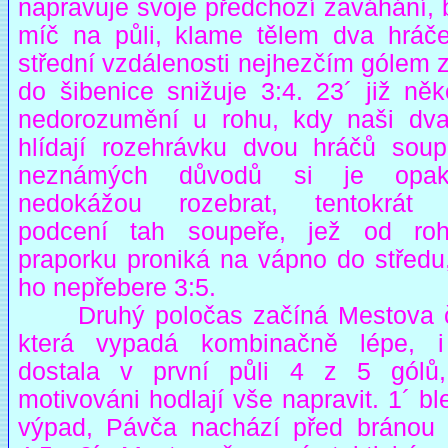
napravuje svoje předchozí zaváhání, 
míč na půli, klame tělem dva hráč
střední vzdálenosti nejhezčím gólem 
do šibenice snižuje 3:4. 23´ již něk
nedorozumění u rohu, kdy naši dva
hlídají rozehrávku dvou hráčů soup
neznámých důvodů si je opak
nedokážou rozebrat, tentokrát 
podcení tah soupeře, jež od ro
praporku proniká na vápno do středu,
ho nepřebere 3:5.
Druhý poločas začíná Mestova č
která vypadá kombinačně lépe, 
dostala v první půli 4 z 5 gólů,
motivováni hodlají vše napravit. 1´ b
výpad, Pávča nachází před bránou 