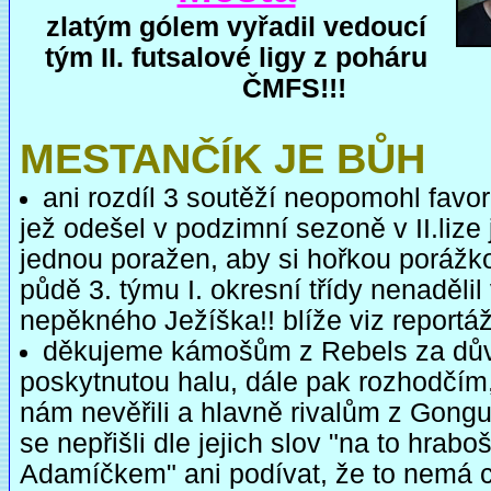
zlatým gólem vyřadil vedoucí
tým II. futsalové ligy z poháru
ČMFS!!!
MESTANČÍK JE BŮH
ani rozdíl 3 soutěží neopomohl favori
jež odešel v podzimní sezoně v II.lize 
jednou poražen, aby si hořkou porážk
půdě 3. týmu I. okresní třídy nenadělil
nepěkného Ježíška!! blíže viz reportá
děkujeme kámošům z Rebels za dův
poskytnutou halu, dále pak rozhodčím
nám nevěřili a hlavně rivalům z Gongu
se nepřišli dle jejich slov "na to hrabo
Adamíčkem" ani podívat, že to nemá c