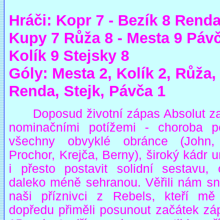
Hráči: Kopr 7 - Bezík 8 Renda
Kupy 7 Růža 8 - Mesta 9 Páv
Kolík 9 Stejsky 8
Góly: Mesta 2, Kolík 2, Růža,
Renda, Stejk, Pávča 1
Doposud životní zápas Absolut za
nominačními potížemi - choroba po
všechny obvyklé obránce (John,
Prochor, Krejča, Berny), široký kádr 
i přesto postavit solidní sestavu,
daleko méně sehranou. Věřili nám sn
naši příznivci z Rebels, kteří mě
dopředu přiměli posunout začátek zá