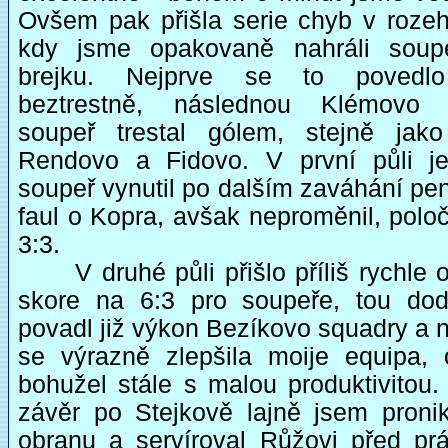
Ovšem pak přišla serie chyb v rozeh
kdy jsme opakovaně nahráli soup
brejku. Nejprve se to povedl
beztrestně, následnou Klémovo 
soupeř trestal gólem, stejně jako
Rendovo a Fidovo. V první půli je
soupeř vynutil po dalším zaváhání pe
faul o Kopra, avšak neproměnil, polo
3:3.
V druhé půli přišlo příliš rychle o
skore na 6:3 pro soupeře, tou do
povadl již výkon Bezíkovo squadry a 
se výrazně zlepšila moije equipa,
bohužel stále s malou produktivitou.
závěr po Stejkově lajně jsem pronik
obranu a servíroval Růžovi před pr