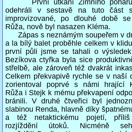
První utkání Zimního pohár
odehráli v sestavě na tuto část 
improvizované, po dlouhé době se 
Růža, nově byl nasazen Kléma.
Zápas s neznámým soupeřem v d
a la bílý balet proběhle celkem v klidu
první půli jsme se tahali o výsledek
Bezíkova ctyřka byla sice produktivn
střelbě, ale zároveň též dvakrát inka
Celkem překvapivě rychle se v naší 
zorientoval poprvé s námi hrající 
Růža i Stejk k mému překvapení odp
bránili. V druhé čtveřici byl jednoz
slabinou Renda, hlavně díky špatnému
a též netaktickému pojetí, příliš
rozjíždění útoků. Nicméně sehr