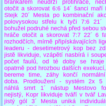
brankářem neudrží protihráče, ne
otočit a skorovat 6:6 14´ šanci maří
Stejk 20´ Mesta po kombinační akci 
polovysokou střelu k tyči 7:6 21´
bohužel podruhé nechá před sebou sto
hráče otočit a skorovat 7:7 22´ 6 fa
rozhodčích, mírně připískávajících l
leaderu - desetimetrový kop bez zd
jistě likviduje, vzápětí nasbírá i soup
počet faulů, od té doby se hraje
opatrně pod hrozbou dalších exekucí,
bereme time, záhy končí normální
doba. Prodloužení - systém 2x 5 
náhlá smrt 1´ nástup Mestovo f
nejistý, Kopr likviduje tváří v tvář La
jistý gól 3´ Mesta uniká individuá