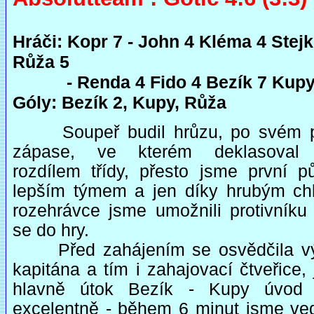
Hráči: Kopr 7 - John 4 Kléma 4 Stejk
Růža 5
- Renda 4 Fido 4 Bezík 7 Kupy
Góly: Bezík 2, Kupy, Růža
Soupeř budil hrůzu, po svém 
zápase, ve kterém deklasoval
rozdílem třídy, přesto jsme první pů
lepším týmem a jen díky hrubým c
rozehrávce jsme umožnili protivníku 
se do hry.
Před zahájením se osvědčila 
kapitána a tím i zahajovací čtveřice, 
hlavně útok Bezík - Kupy úvod 
excelentně - během 6 minut jsme vedl