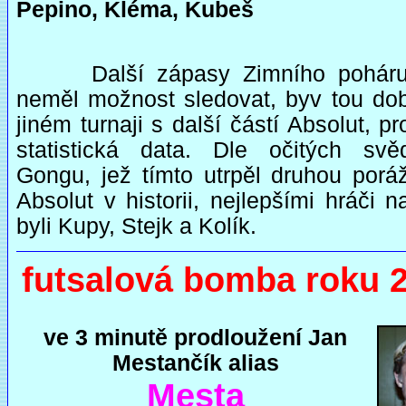
Pepino, Kléma, Kubeš
Další zápasy Zimního pohár
neměl možnost sledovat, byv tou do
jiném turnaji s další částí Absolut, pr
statistická data. Dle očitých sv
Gongu, jež tímto utrpěl druhou porá
Absolut v historii, nejlepšími hráči na
byli Kupy, Stejk a Kolík.
futsalová bomba roku 
ve 3 minutě prodloužení Jan
Mestančík alias
Mesta