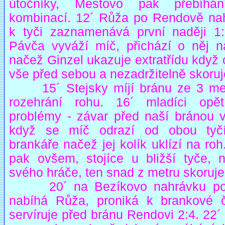
útočníky, Mestovo pak přebíhá
kombinací. 12´ Růža po Rendově na
k tyči zaznamenává první naději 1:
Pávča vyváží míč, přichází o něj na
načež Ginzel ukazuje extratřídu když
vše před sebou a nezadržitelně skoruj
15´ Stejsky míjí bránu ze 3 me
rozehrání rohu. 16´ mladíci opě
problémy - závar před naší bránou vr
když se míč odrazí od obou tyč
brankáře načež jej kolík uklízí na roh
pak ovšem, stojíce u bližší tyče, n
svého hráče, ten snad z metru skoruje
20´ na Bezíkovo nahrávku po 
nabíhá Růža, proniká k brankové 
servíruje před bránu Rendovi 2:4. 22