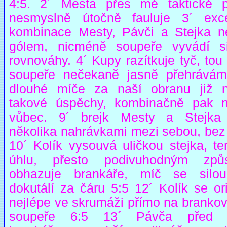
4:5. 2´ Mesta přes mé taktické 
nesmyslně útočně fauluje 3´ exce
kombinace Mesty, Pávči a Stejka n
gólem, nicméně soupeře vyvádí s
rovnováhy. 4´ Kupy razítkuje tyč, to
soupeře nečekaně jasně přehrávám
dlouhé míče za naší obranu již n
takové úspěchy, kombinačně pak n
vůbec. 9´ brejk Mesty a Stejka
několika nahrávkami mezi sebou, bez 
10´ Kolík vysouvá uličkou stejka, te
úhlu, přesto podivuhodným způ
obhazuje brankáře, míč se silo
dokutálí za čáru 5:5 12´ Kolík se or
nejlépe ve skrumáži přímo na brankov
soupeře 6:5 13´ Pávča před 