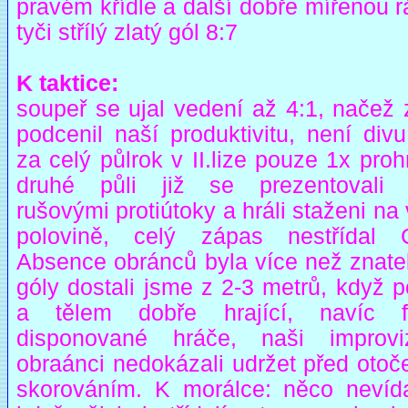
pravém křídle a další dobře mířenou 
tyči střílý zlatý gól 8:7
K taktice:
soupeř se ujal vedení až 4:1, načež 
podcenil naší produktivitu, není div
za celý půlrok v II.lize pouze 1x proh
druhé půli již se prezentovali
rušovými protiútoky a hráli staženi na 
polovině, celý zápas nestřídal G
Absence obránců byla více než znatel
góly dostali jsme z 2-3 metrů, když 
a tělem dobře hrající, navíc f
disponované hráče, naši improvi
obraánci nedokázali udržet před otoč
skorováním. K morálce: něco nevíd