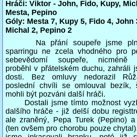
Hráči: Viktor - John, Fido, Kupy, Mic
Mesta, Pepino
Góly: Mesta 7, Kupy 5, Fido 4, John 
Michal 2, Pepino 2
Na přání soupeře jsme plnil
sparringu ne zcela vhodného pro po
sebevědomí soupeře, nicméně 
proběhl v přátelském duchu, zahráli 
dosti. Bez omluvy nedorazil Rů
poslední chvíli se omlouval bezík, 
mohli být pozváni další hráči.
Dostali jsme tímto možnost vyz
dalšího hráče - již delší dobu registt
ale zraněný, Pepa Turek (Pepino) a 
(ten ovšem pro chorobu pouze chytal)
jsme inkasovali branku, poté již 