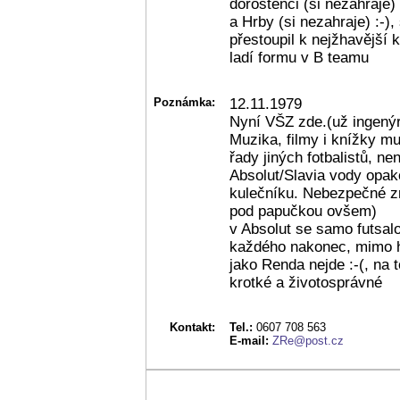
dorostenci (si nezahraje
a Hrby (si nezahraje) :-)
přestoupil k nejžhavější
ladí formu v B teamu
Poznámka:
12.11.1979
Nyní VŠZ zde.(už ingenýr
Muzika, filmy i knížky mu 
řady jiných fotbalistů, n
Absolut/Slavia vody opak
kulečníku. Nebezpečné zn
pod papučkou ovšem)
v Absolut se samo futsal
každého nakonec, mimo h
jako Renda nejde :-(, na 
krotké a životosprávné
Kontakt:
Tel.:
0607 708 563
E-mail:
ZRe@post.cz