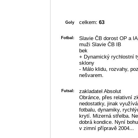
celkem:
63
Goly
Fotbal:
Slavie ČB dorost OP a IA
muži Slavie ČB IB
bek
+ Dynamický rychlostní t
sklony
- Málo klidu, rozvahy, p
nešvarem.
Futsal:
zakladatel Absolut
Obránce, přes relativní z
nedostatky, jinak využív
fotbalu, dynamiky, rychl
krytí. Mizerná střelba. N
dobrá kondice. Nyní bohu
v zimní přípravě 2004...