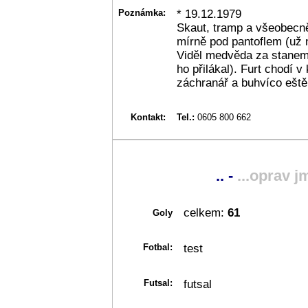
Poznámka:
* 19.12.1979
Skaut, tramp a všeobecn
mírně pod pantoflem (už n
Viděl medvěda za stane
ho přilákal). Furt chodí 
záchranář a buhvíco eště
Kontakt:
Tel.:
0605 800 662
.. -
...oprav j
celkem:
61
Goly
Fotbal:
test
Futsal:
futsal