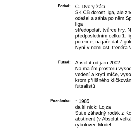
Fotbal:
Č. Dvory žáci
SK ČB dorost liga, ale zn
odešel a sáhla po něm Spa
liga
středopolař, tvůrce hry. 
předposledním celku 1. l
potence, na jaře dal 7 gól
Nyní v nemilosti trenéra 
Futsal:
Absolut od jaro 2002
Na malém prostoru vysoc
vedení a krytí míče, vyso
krom přílišného kličkován
futsalistů
Poznámka:
* 1985
další nick: Lojza
Stále záhadný rodák z Ko
abstinent (v Absolut vel
rybolovec.Model.