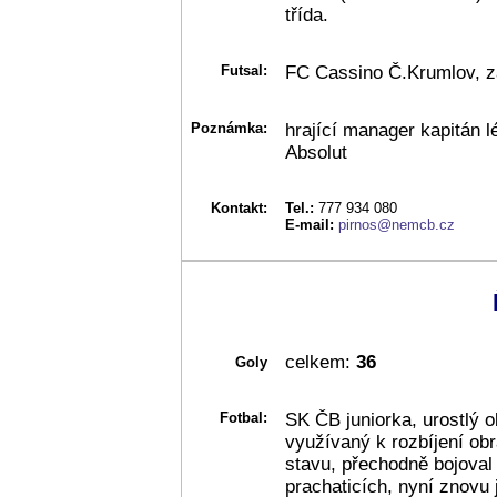
třída.
Futsal:
FC Cassino Č.Krumlov, za
Poznámka:
hrající manager kapitán l
Absolut
Kontakt:
Tel.:
777 934 080
E-mail:
pirnos@nemcb.cz
celkem:
36
Goly
Fotbal:
SK ČB juniorka, urostlý 
využívaný k rozbíjení ob
stavu, přechodně bojoval 
prachaticích, nyní znovu j