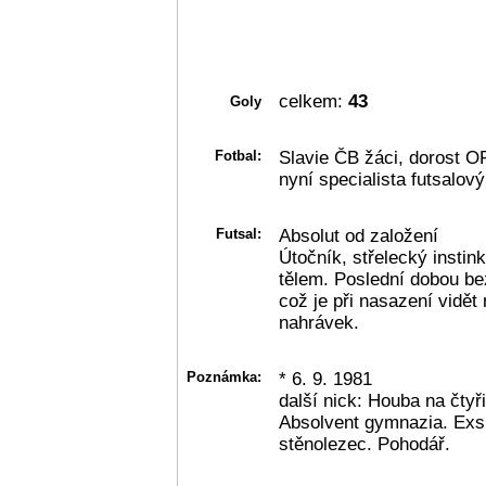
celkem:
43
Goly
Fotbal:
Slavie ČB žáci, dorost O
nyní specialista futsalový
Futsal:
Absolut od založení
Útočník, střelecký instink
tělem. Poslední dobou be
což je při nasazení vidět 
nahrávek.
Poznámka:
* 6. 9. 1981
další nick: Houba na čtyři
Absolvent gymnazia. Exsk
stěnolezec. Pohodář.