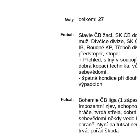
celkem:
27
Goly
Fotbal:
Slavie ČB žáci, SK ČB do
muži Dívčice divize, SK Č
IB, Roudné KP, Třeboň di
předstoper, stoper
+ Přehled, silný v souboj
dobrá kopací technika, v
sebevědomí.
- špatná kondice při dlo
výpadcích
Futsal:
Bohemie ČB liga (1 zápas
Impozantní zjev, schopno
hráče, tvrdá střela, dobrá
sebevědomí někdy vede 
obraně. Nyní na futsal ne
trvá, pořád škoda