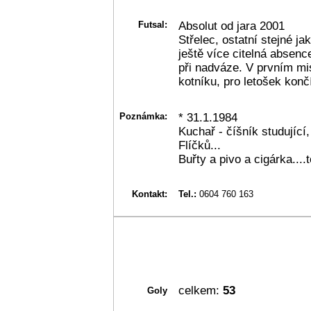
Futsal:
Absolut od jara 2001
Střelec, ostatní stejné ja
ještě více citelná absenc
při nadváze. V prvním mi
kotníku, pro letošek končí 
Poznámka:
* 31.1.1984
Kuchař - číšník studující,
Flíčků...
Buřty a pivo a cigárka....
Kontakt:
Tel.:
0604 760 163
celkem:
53
Goly