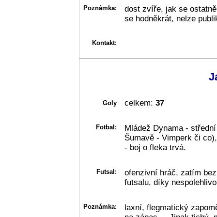
Poznámka:
dost zvíře, jak se ostatn
se hodněkrát, nelze publi
Kontakt:
J
celkem:
37
Goly
Fotbal:
Mládež Dynama - střední
Šumavě - Vimperk či co),
- boj o fleka trvá.
Futsal:
ofenzivní hráč, zatím bez
futsalu, díky nespolehliv
Poznámka:
laxní, flegmatický zapomě