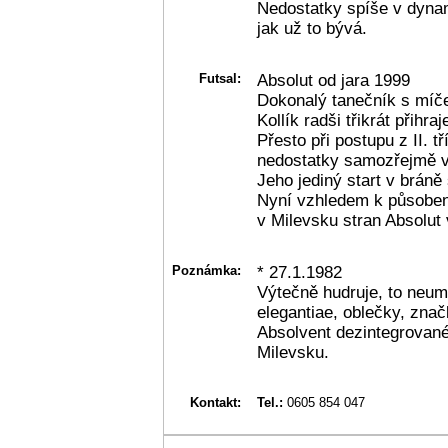
Nedostatky spíše v dynam
jak už to bývá.
Futsal:
Absolut od jara 1999
Dokonalý tanečník s míče
Kollík radši třikrát přihra
Přesto při postupu z II. t
nedostatky samozřejmě v 
Jeho jediný start v bráně 
Nyní vzhledem k působení
v Milevsku stran Absolut 
Poznámka:
* 27.1.1982
Výtečně hudruje, to neumí
elegantiae, oblečky, značk
Absolvent dezintegrované
Milevsku.
Kontakt:
Tel.:
0605 854 047