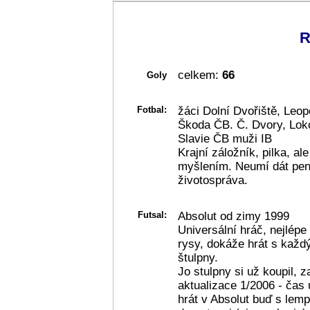
R
celkem:
66
Goly
Fotbal:
žáci Dolní Dvořiště, Leo
Škoda ČB. Č. Dvory, Lok
Slavie ČB muži IB
Krajní záložník, pilka, a
myšlením. Neumí dát pena
životospráva.
Futsal:
Absolut od zimy 1999
Universální hráč, nejlépe
rysy, dokáže hrát s každý
štulpny.
Jo stulpny si už koupil, 
aktualizace 1/2006 - čas
hrát v Absolut buď s lem