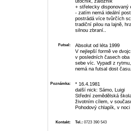
útočník, záložník
+ střelecky disponovaný 
- zatím nemá ideální post
postrádá více tvůrčích sc
tradiční pilou na lajně, h
silnou zbraní..
Futsal:
Absolut od léta 1999
V nejlepší formě ve dvoj
v posledních časech oba z
sebe víc. Vypadl z rytmu
nemá na futsal dost času
Poznámka:
* 16.4.1981
další nick: Sámo, Luigi
Střední zemědělská škola
životním cílem, v současn
Pohodový chlapík, v noci
Kontakt:
Tel.:
0723 390 543