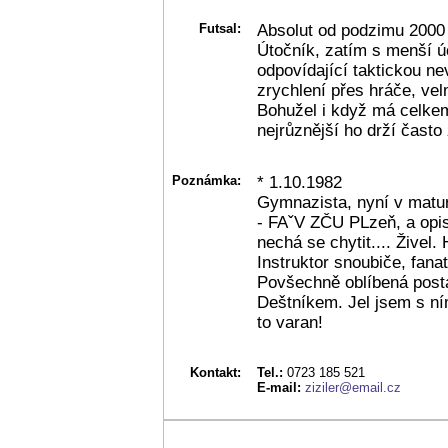
Futsal:
Absolut od podzimu 2000
Útočník, zatím s menší ú
odpovídající taktickou ne
zrychlení přes hráče, vel
Bohužel i když má celkem
nejrůznější ho drží často 
Poznámka:
* 1.10.1982
Gymnazista, nyní v matu
- FAˇV ZČU PLzeň, a opis
nechá se chytit.... Živel.
Instruktor snoubiče, fana
Povšechně oblíbená post
Deštníkem. Jel jsem s ním
to varan!
Kontakt:
Tel.:
0723 185 521
E-mail:
ziziler@email.cz