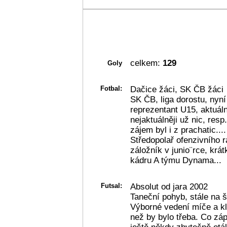
celkem:
129
Goly
Fotbal:
Dačice žáci, SK ČB žáci
SK ČB, liga dorostu, nyn
reprezentant U15, aktuál
nejaktuálněji už nic, res
zájem byl i z prachatic....
Středopolař ofenzivního r
záložník v junio¨rce, krát
kádru A týmu Dynama...
Futsal:
Absolut od jara 2002
Taneční pohyb, stále na 
Výborné vedení míče a kl
než by bylo třeba. Co záp