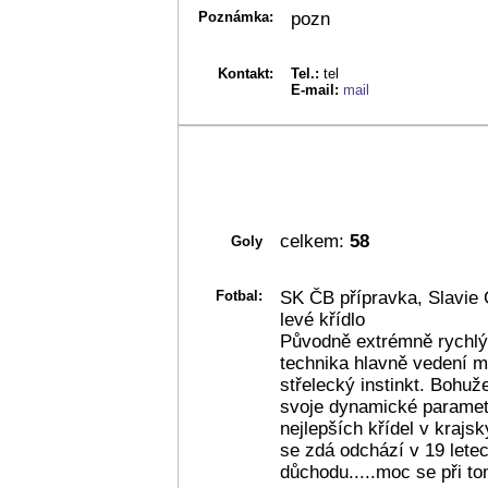
Poznámka:
pozn
Kontakt:
Tel.:
tel
E-mail:
mail
celkem:
58
Goly
Fotbal:
SK ČB přípravka, Slavie 
levé křídlo
Původně extrémně rychlý
technika hlavně vedení mí
střelecký instinkt. Bohuže
svoje dynamické parametr
nejlepších křídel v krajs
se zdá odchází v 19 lete
důchodu.....moc se při to