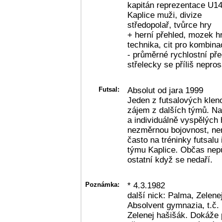
kapitán reprezentace U14
Kaplice muži, divize
středopolař, tvůrce hry
+ herní přehled, mozek hr
technika, cit pro kombina
- průměrné rychlostní pře
střelecky se příliš nepro
Futsal:
Absolut od jara 1999
Jeden z futsalových kleno
zájem z dalších týmů. Na 
a individuálně vyspělých
nezměrnou bojovnost, ner
často na tréninky futsalu
týmu Kaplice. Občas nepů
ostatní když se nedaří.
Poznámka:
* 4.3.1982
další nick: Palma, Zelene
Absolvent gymnazia, t.č.
Zelenej hašišák. Dokáže 