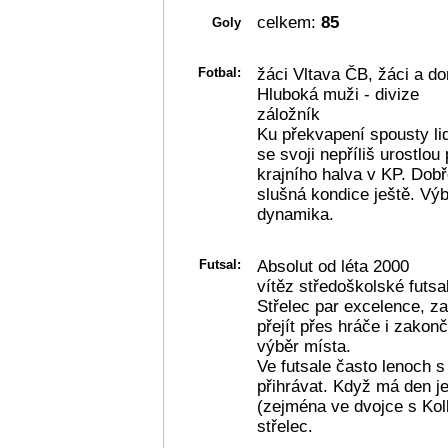
celkem:
85
Goly
Fotbal:
žáci Vltava ČB, žáci a do
Hluboká muži - divize
záložník
Ku překvapení spousty lid
se svoji nepříliš urostlou
krajního halva v KP. Dobře
slušná kondice ještě. Vý
dynamika.
Futsal:
Absolut od léta 2000
vítěz středoškolské futsa
Střelec par excelence, za
přejít přes hráče i zakon
výběr místa.
Ve futsale často lenoch s
přihrávat. Když má den je
(zejména ve dvojce s Koll
střelec.