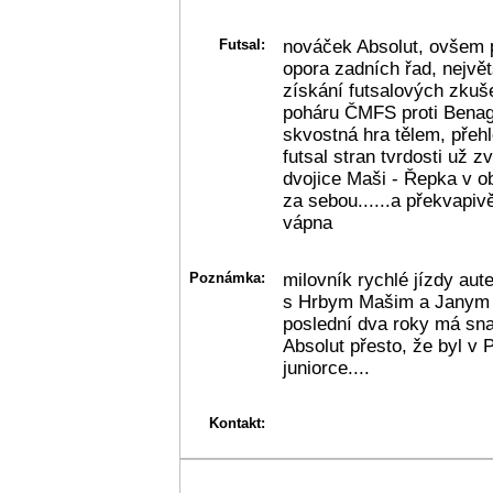
Futsal:
nováček Absolut, ovšem 
opora zadních řad, největ
získání futsalových zkuše
poháru ČMFS proti Benagu
skvostná hra tělem, přehl
futsal stran tvrdosti už z
dvojice Maši - Řepka v o
za sebou......a překvapi
vápna
Poznámka:
milovník rychlé jízdy au
s Hrbym Mašim a Janym k
poslední dva roky má sna
Absolut přesto, že byl v 
juniorce....
Kontakt: