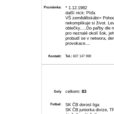
Poznámka:
* 1.12.1982
další nick: Píďa
VŠ zemědělskábr> Pohod
nekomplikuje si život. Le
oblečky.....Do pařby dle n
pro neznalé okolí šok, j
probudí se v networa, de
provokace....
Kontakt:
Tel.:
607 147 998
celkem:
83
Goly
Fotbal:
SK ČB dorost liga
SK ČB juniorka divize, Tř