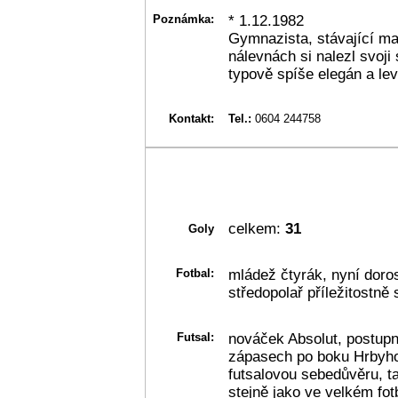
Poznámka:
* 1.12.1982
Gymnazista, stávající ma
nálevnách si nalezl svoji
typově spíše elegán a lev
Kontakt:
Tel.:
0604 244758
celkem:
31
Goly
Fotbal:
mládež čtyrák, nyní doros
středopolař příležitostně 
Futsal:
nováček Absolut, postup
zápasech po boku Hrbyho
futsalovou sebedůvěru, t
stejně jako ve velkém fotb