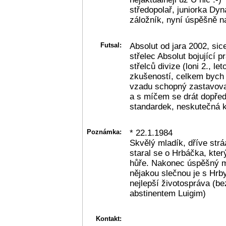
středopolař, juniorka Dy
záložník, nyní úspěšně n
Futsal:
Absolut od jara 2002, sic
střelec Absolut bojující p
střelců divize (loni 2., l
zkušeností, celkem bych 
vzadu schopný zastavova
a s míčem se drát dopřed
standardek, neskutečná 
Poznámka:
* 22.1.1984
Skvělý mladík, dříve str
staral se o Hrbáčka, kter
hůře. Nakonec úspěšný m
nějakou slečnou je s Hrb
nejlepší životospráva (b
abstinentem Luigim)
Kontakt: