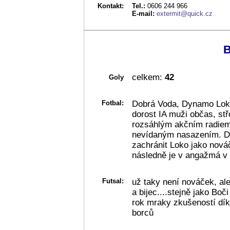
Kontakt:
Tel.:
0606 244 966
E-mail:
extermit@quick.cz
B
celkem:
42
Goly
Fotbal:
Dobrá Voda, Dynamo Loko
dorost IA muži občas, st
rozsáhlým akčním radiem
nevídaným nasazením. D
zachránit Loko jako nováč
následně je v angažmá v
Futsal:
už taky není nováček, ale
a bijec....stejně jako Boč
rok mraky zkušeností dí
borců