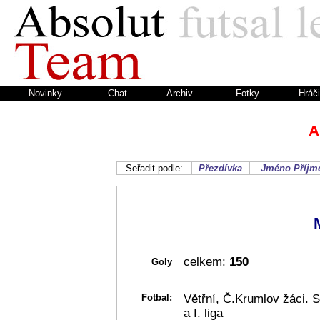
Novinky
Chat
Archiv
Fotky
Hráči
A
Seřadit podle:
Přezdívka
Jméno
Příjm
celkem:
150
Goly
Fotbal:
Větřní, Č.Krumlov žáci. 
a I. liga