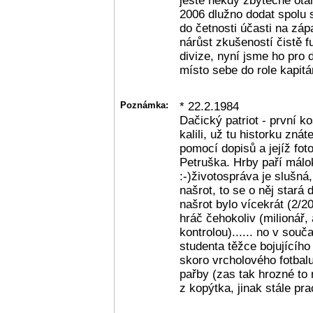
ještě někdy zbytečně otál
2006 dlužno dodat spolu 
do četnosti účasti na zá
nárůst zkušeností čistě fu
divize, nyní jsme ho pro 
místo sebe do role kapitá
Poznámka:
* 22.2.1984
Dačický patriot - první ko
kalili, už tu historku znát
pomocí dopisů a jejíž fo
Petruška. Hrby paří málo
:-)životospráva je slušná,
našrot, to se o něj stará 
našrot bylo vícekrát (2/2
hráč čehokoliv (milionář,
kontrolou)...... no v sou
studenta těžce bojujícího
skoro vrcholového fotbal
pařby (zas tak hrozné to 
z kopýtka, jinak stále pra