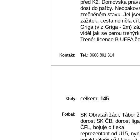
před K2. Domovská práva
dost do pařby. Neopakova
změněném stavu. Jel jsem
zážitek, cesta neměla cíl.
Griga (viz Griga - 2m) zá
viděl jak se perou trenýr
Trenér licence B UEFA če
Kontakt:
Tel.:
0606 891 314
celkem:
145
Goly
Fotbal:
SK Obrataň žáci, Tábor žá
dorost SK ČB, dorost liga
ČFL, bojuje o fleka
reprezentant od U15, nyní
nejaktuálněji už U nic :-)