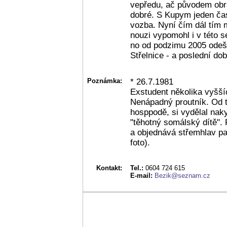
vepředu, ač původem obr
dobré. S Kupym jeden čas
vozba. Nyní čím dál tím 
nouzi vypomohl i v této s
no od podzimu 2005 odeše
Střelnice - a poslední do
Poznámka:
* 26.7.1981
Exstudent několika vyšší
Nenápadný proutník. Od té
hosppodě, si vydělal nak
"těhotný somálský dítě".
a objednává střemhlav pa
foto).
Kontakt:
Tel.:
0604 724 615
E-mail:
Bezik@seznam.cz