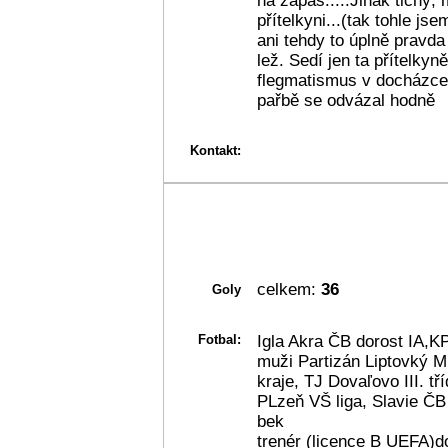
na zápas.....Jinak tichý,
přítelkyni...(tak tohle js
ani tehdy to úplně pravda
lež. Sedí jen ta přítelkyn
flegmatismus v docházce
pařbě se odvázal hodně
Kontakt:
celkem:
36
Goly
Fotbal:
Igla Akra ČB dorost IA,KP,
muži Partizán Liptovký 
kraje, TJ Dovaľovo III. t
PLzeň VŠ liga, Slavie ČB
bek
trenér (licence B UEFA)d