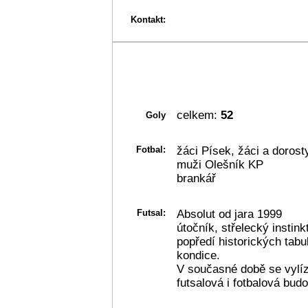
Kontakt:
celkem:
52
Goly
Fotbal:
žáci Písek, žáci a dorost
muži Olešník KP
brankář
Futsal:
Absolut od jara 1999
útočník, střelecký instink
popředí historických tabu
kondice.
V současné době se vylí
futsalová i fotbalová bu