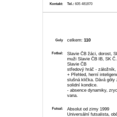
Kontakt:
Tel.:
605 481870
celkem:
110
Goly
Fotbal:
Slavie ČB žáci, dorost, 
muži Slavie ČB IB, SK Č
Slavie ČB
středový hráč - záložník,
+ Přehled, herní intelige
slušná klička. Dává góly
solidní kondice.
- absence dynamiky, zryc
vana.
Futsal:
Absolut od zimy 1999
Universální futsalista, o