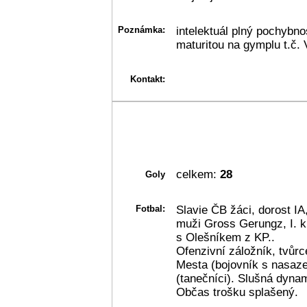
Poznámka:
intelektuál plný pochybno
maturitou na gymplu t.č.
Kontakt:
celkem:
28
Goly
Fotbal:
Slavie ČB žáci, dorost I
muži Gross Gerungz, I. kl
s Olešníkem z KP..
Ofenzivní záložník, tvůr
Mesta (bojovník s nasaze
(tanečníci). Slušná dynam
Občas trošku splašený.