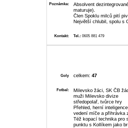
Poznámka:
Absolvent dezintegrované
maturuje).
Člen Spoklu milců pití pi
Největší chlubil, spolu s
Kontakt:
Tel.:
0605 881 479
celkem:
47
Goly
Fotbal:
Milevsko žáci, SK ČB žáci
muži Milevsko divize
středopolař, tvůrce hry
Přehled, herní inteligence
vedení míče a přihrávka 
Též kopací technika pro 
punktu s Kollíkem jako bra