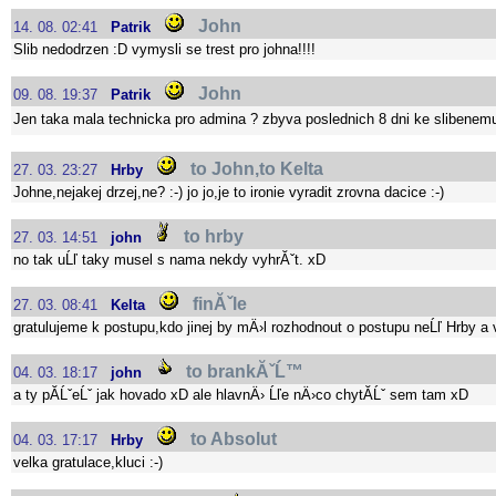
John
14. 08. 02:41
Patrik
Slib nedodrzen :D vymysli se trest pro johna!!!!
John
09. 08. 19:37
Patrik
Jen taka mala technicka pro admina ? zbyva poslednich 8 dni ke slibenemu
to John,to Kelta
27. 03. 23:27
Hrby
Johne,nejakej drzej,ne? :-) jo jo,je to ironie vyradit zrovna dacice :-)
to hrby
27. 03. 14:51
john
no tak uĹľ taky musel s nama nekdy vyhrĂˇt. xD
finĂˇle
27. 03. 08:41
Kelta
gratulujeme k postupu,kdo jinej by mÄ›l rozhodnout o postupu neĹľ Hrby a
to brankĂˇĹ™
04. 03. 18:17
john
a ty pĂ­ĹˇeĹˇ jak hovado xD ale hlavnÄ› Ĺľe nÄ›co chytĂ­Ĺˇ sem tam xD
to Absolut
04. 03. 17:17
Hrby
velka gratulace,kluci :-)