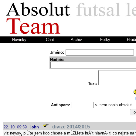
Novinky
Chat
Archiv
Fotky
Hráči
Jméno:
Nadpis:
Text:
Antispam:
<- sem napis absolut
divize 2014/2015
22. 10. 09:59
john
viz newsy, piĹˇte sem kdo chcete a mĹŻĹľete hrĂˇt hlavnÄ› ti co nejste n