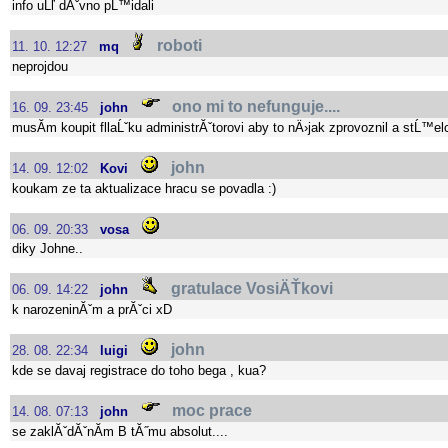
info uĹľ dĂˇvno pĹ™idali
roboti
11. 10. 12:27
mq
neprojdou
ono mi to nefunguje....
16. 09. 23:45
john
musĂ­m koupit fllaĹˇku administrĂˇtorovi aby to nÄ›jak zprovoznil a stĹ™elc
john
14. 09. 12:02
Kovi
koukam ze ta aktualizace hracu se povadla :)
06. 09. 20:33
vosa
diky Johne..
gratulace VosiÄŤkovi
06. 09. 14:22
john
k narozeninĂˇm a prĂˇci xD
john
28. 08. 22:34
luigi
kde se davaj registrace do toho bega , kua?
moc prace
14. 08. 07:13
john
se zaklĂˇdĂˇnĂ­m B tĂ˝mu absolut....