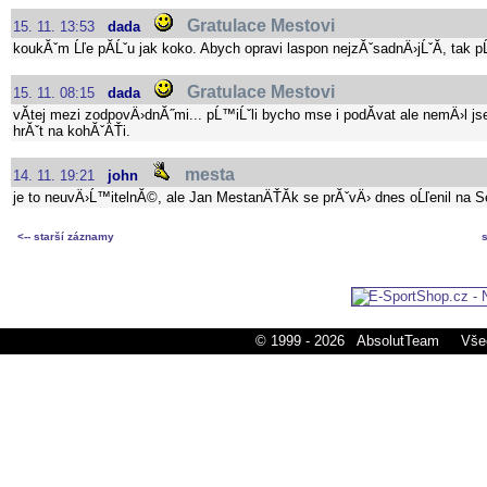
Gratulace Mestovi
15. 11. 13:53
dada
koukĂˇm Ĺľe pĂ­Ĺˇu jak koko. Abych opravi laspon nejzĂˇsadnÄ›jĹˇĂ­, tak p
Gratulace Mestovi
15. 11. 08:15
dada
vĂ­tej mezi zodpovÄ›dnĂ˝mi... pĹ™iĹˇli bycho mse i podĂ­vat ale nemÄ›l
hrĂˇt na kohĂˇÄŤi.
mesta
14. 11. 19:21
john
je to neuvÄ›Ĺ™itelnĂ©, ale Jan MestanÄŤĂ­k se prĂˇvÄ› dnes oĹľenil na Se
<-- starší záznamy
© 1999 - 2026 AbsolutTeam Všec