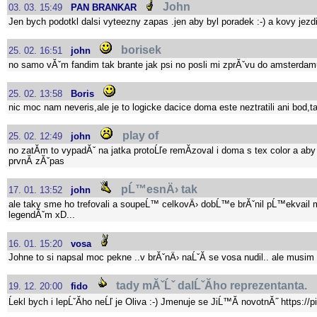
John
03. 03. 15:49
PAN BRANKAR
Jen bych podotkl dalsi vyteezny zapas .jen aby byl poradek :-) a kovy jezdi
borisek
25. 02. 16:51
john
no samo vĂˇm fandim tak brante jak psi no posli mi zprĂˇvu do amsterdam
25. 02. 13:58
Boris
nic moc nam neveris,ale je to logicke dacice doma este neztratili ani bod,ta
play of
25. 02. 12:49
john
no zatĂ­m to vypadĂˇ na jatka protoĹľe remĂ­zoval i doma s tex color a a
prvnĂ­ zĂˇpas
pĹ™esnÄ› tak
17. 01. 13:52
john
ale taky sme ho trefovali a soupeĹ™ celkovÄ› dobĹ™e brĂˇnil pĹ™ekvail m
legendĂˇm xD...
16. 01. 15:20
vosa
Johne to si napsal moc pekne ..v brĂˇnÄ› naĹˇĂ­ se vosa nudil.. ale musim ri
tady mĂˇĹˇ dalĹˇĂ­ho reprezentanta.
19. 12. 20:00
fido
Ĺekl bych i lepĹˇĂ­ho neĹľ je Oliva :-) Jmenuje se JiĹ™Ă­ novotnĂ˝ ht