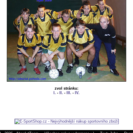
zvol stránku:
I.
-
II.
-
III.
-
IV.