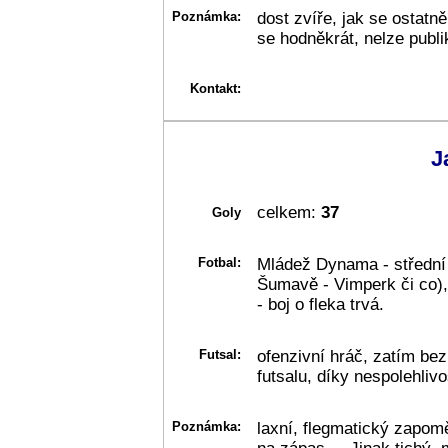
Poznámka:
dost zvíře, jak se ostatn
se hodněkrát, nelze publi
Kontakt:
J
celkem:
37
Goly
Fotbal:
Mládež Dynama - střední
Šumavě - Vimperk či co),
- boj o fleka trvá.
Futsal:
ofenzivní hráč, zatím bez
futsalu, díky nespolehliv
Poznámka:
laxní, flegmatický zapomě