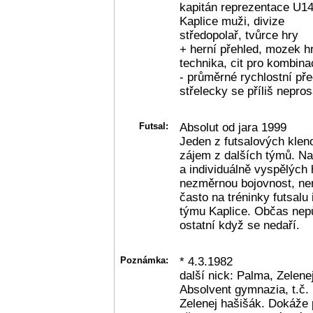
kapitán reprezentace U14
Kaplice muži, divize
středopolař, tvůrce hry
+ herní přehled, mozek hr
technika, cit pro kombina
- průměrné rychlostní pře
střelecky se příliš nepro
Futsal:
Absolut od jara 1999
Jeden z futsalových kleno
zájem z dalších týmů. Na 
a individuálně vyspělých
nezměrnou bojovnost, ner
často na tréninky futsalu
týmu Kaplice. Občas nepů
ostatní když se nedaří.
Poznámka:
* 4.3.1982
další nick: Palma, Zelene
Absolvent gymnazia, t.č.
Zelenej hašišák. Dokáže 