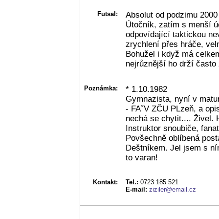
Futsal:
Absolut od podzimu 2000
Útočník, zatím s menší ú
odpovídající taktickou ne
zrychlení přes hráče, vel
Bohužel i když má celkem
nejrůznější ho drží často 
Poznámka:
* 1.10.1982
Gymnazista, nyní v matu
- FAˇV ZČU PLzeň, a opis
nechá se chytit.... Živel.
Instruktor snoubiče, fana
Povšechně oblíbená post
Deštníkem. Jel jsem s ním
to varan!
Kontakt:
Tel.:
0723 185 521
E-mail:
ziziler@email.cz