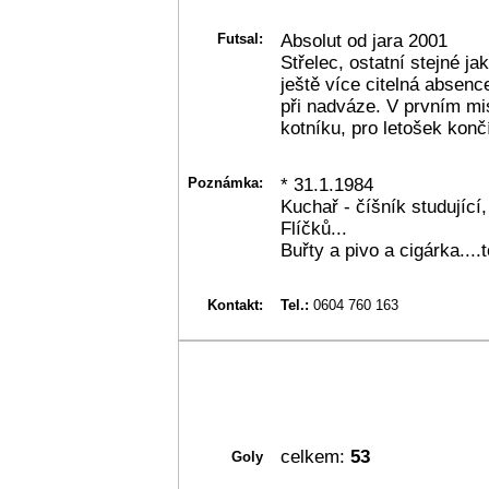
Futsal:
Absolut od jara 2001
Střelec, ostatní stejné ja
ještě více citelná absenc
při nadváze. V prvním mi
kotníku, pro letošek končí 
Poznámka:
* 31.1.1984
Kuchař - číšník studující,
Flíčků...
Buřty a pivo a cigárka....
Kontakt:
Tel.:
0604 760 163
celkem:
53
Goly