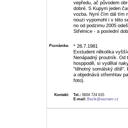
vepředu, ač původem obr
dobré. S Kupym jeden čas
vozba. Nyní čím dál tím 
nouzi vypomohl i v této s
no od podzimu 2005 odeše
Střelnice - a poslední do
Poznámka:
* 26.7.1981
Exstudent několika vyšší
Nenápadný proutník. Od té
hosppodě, si vydělal nak
"těhotný somálský dítě".
a objednává střemhlav pa
foto).
Kontakt:
Tel.:
0604 724 615
E-mail:
Bezik@seznam.cz