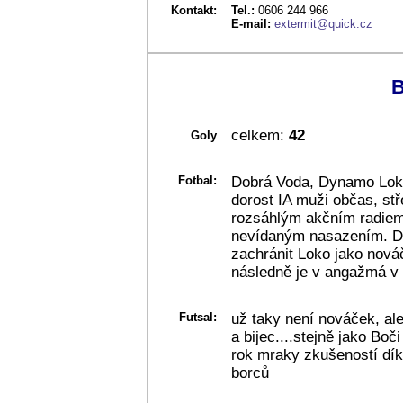
Kontakt:
Tel.:
0606 244 966
E-mail:
extermit@quick.cz
B
celkem:
42
Goly
Fotbal:
Dobrá Voda, Dynamo Loko
dorost IA muži občas, st
rozsáhlým akčním radiem
nevídaným nasazením. D
zachránit Loko jako nováč
následně je v angažmá v
Futsal:
už taky není nováček, ale
a bijec....stejně jako Boč
rok mraky zkušeností dí
borců