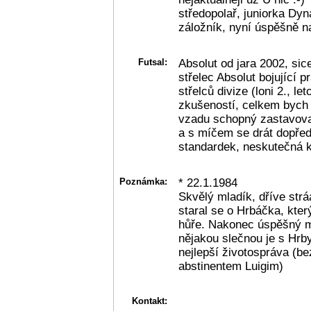
středopolař, juniorka Dy
záložník, nyní úspěšně n
Futsal:
Absolut od jara 2002, sic
střelec Absolut bojující p
střelců divize (loni 2., l
zkušeností, celkem bych 
vzadu schopný zastavova
a s míčem se drát dopřed
standardek, neskutečná 
Poznámka:
* 22.1.1984
Skvělý mladík, dříve str
staral se o Hrbáčka, kter
hůře. Nakonec úspěšný m
nějakou slečnou je s Hrb
nejlepší životospráva (b
abstinentem Luigim)
Kontakt: