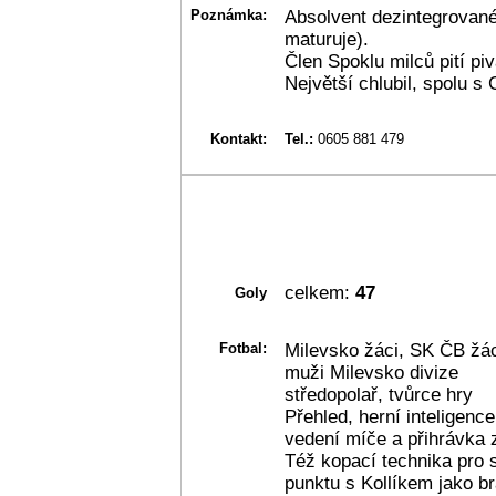
Poznámka:
Absolvent dezintegrované
maturuje).
Člen Spoklu milců pití pi
Největší chlubil, spolu s
Kontakt:
Tel.:
0605 881 479
celkem:
47
Goly
Fotbal:
Milevsko žáci, SK ČB žáci
muži Milevsko divize
středopolař, tvůrce hry
Přehled, herní inteligence
vedení míče a přihrávka 
Též kopací technika pro 
punktu s Kollíkem jako bra