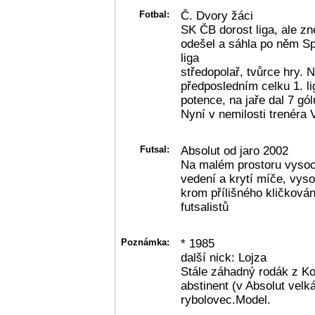
Fotbal:
Č. Dvory žáci
SK ČB dorost liga, ale zn
odešel a sáhla po něm Spa
liga
středopolař, tvůrce hry. 
předposledním celku 1. l
potence, na jaře dal 7 gól
Nyní v nemilosti trenéra 
Futsal:
Absolut od jaro 2002
Na malém prostoru vysoc
vedení a krytí míče, vyso
krom přílišného kličkován
futsalistů
Poznámka:
* 1985
další nick: Lojza
Stále záhadný rodák z Ko
abstinent (v Absolut vel
rybolovec.Model.