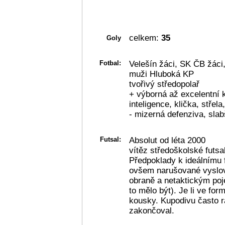
celkem:
35
Goly
Fotbal:
Velešín žáci, SK ČB žáci,
muži Hluboká KP
tvořivý středopolař
+ výborná až excelentní k
inteligence, klička, střel
- mizerná defenziva, slab
Futsal:
Absolut od léta 2000
vítěz středoškolské futsa
Předpoklady k ideálnímu 
ovšem narušované vyslov
obraně a netaktickým poje
to mělo být). Je li ve for
kousky. Kupodivu často ra
zakončoval.