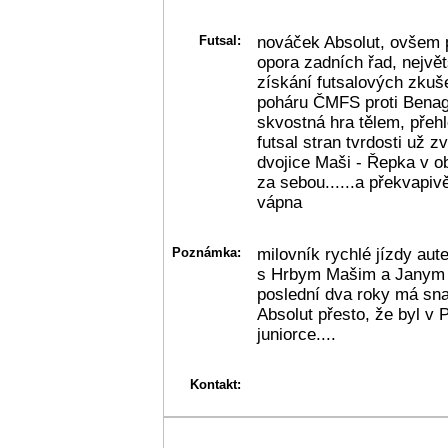
Futsal:
nováček Absolut, ovšem 
opora zadních řad, největ
získání futsalových zkuše
poháru ČMFS proti Benagu
skvostná hra tělem, přehl
futsal stran tvrdosti už z
dvojice Maši - Řepka v o
za sebou......a překvapi
vápna
Poznámka:
milovník rychlé jízdy au
s Hrbym Mašim a Janym k
poslední dva roky má sna
Absolut přesto, že byl v 
juniorce....
Kontakt: