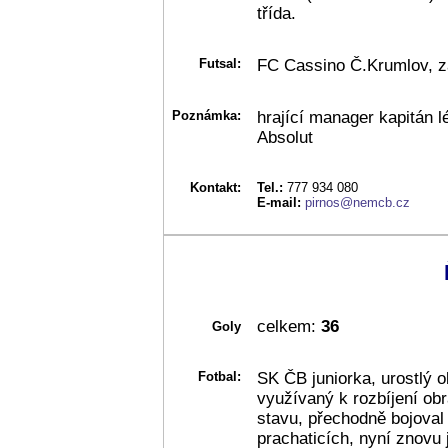
třída.
Futsal:
FC Cassino Č.Krumlov, za
Poznámka:
hrající manager kapitán l
Absolut
Kontakt:
Tel.:
777 934 080
E-mail:
pirnos@nemcb.cz
celkem:
36
Goly
Fotbal:
SK ČB juniorka, urostlý 
využívaný k rozbíjení ob
stavu, přechodně bojoval 
prachaticích, nyní znovu j