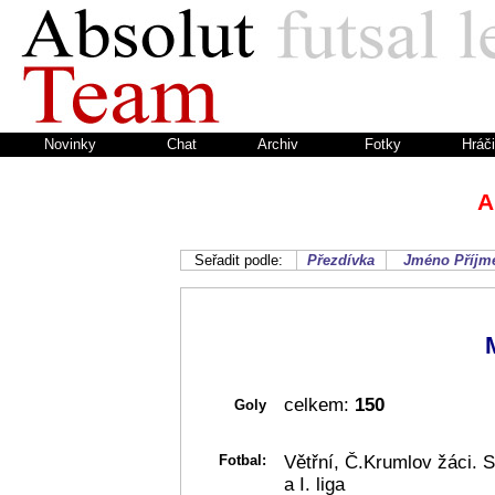
Novinky
Chat
Archiv
Fotky
Hráči
A
Seřadit podle:
Přezdívka
Jméno
Příjm
celkem:
150
Goly
Fotbal:
Větřní, Č.Krumlov žáci. 
a I. liga