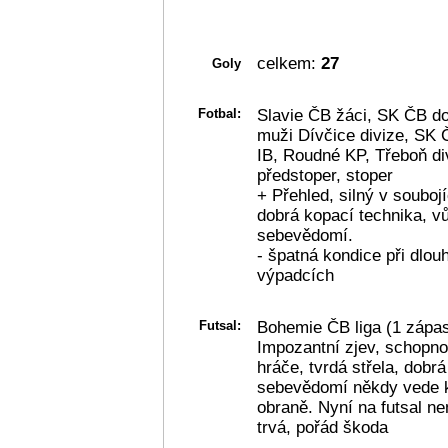
celkem:
27
Goly
Fotbal:
Slavie ČB žáci, SK ČB do
muži Dívčice divize, SK Č
IB, Roudné KP, Třeboň di
předstoper, stoper
+ Přehled, silný v souboj
dobrá kopací technika, v
sebevědomí.
- špatná kondice při dlo
výpadcích
Futsal:
Bohemie ČB liga (1 zápas
Impozantní zjev, schopno
hráče, tvrdá střela, dobrá
sebevědomí někdy vede 
obraně. Nyní na futsal ne
trvá, pořád škoda