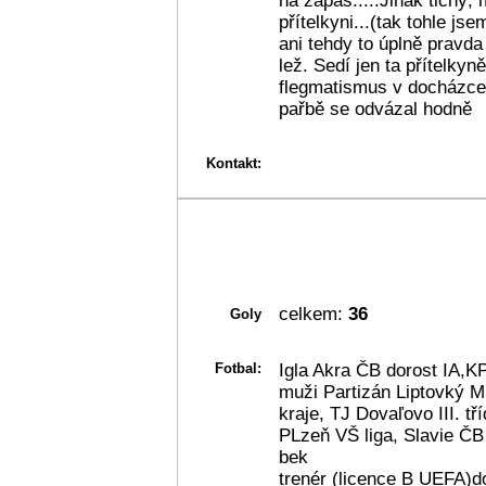
na zápas.....Jinak tichý,
přítelkyni...(tak tohle js
ani tehdy to úplně pravda
lež. Sedí jen ta přítelkyn
flegmatismus v docházce
pařbě se odvázal hodně
Kontakt:
celkem:
36
Goly
Fotbal:
Igla Akra ČB dorost IA,KP,
muži Partizán Liptovký 
kraje, TJ Dovaľovo III. t
PLzeň VŠ liga, Slavie ČB
bek
trenér (licence B UEFA)d