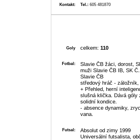
Kontakt:
Tel.:
605 481870
celkem:
110
Goly
Fotbal:
Slavie ČB žáci, dorost, 
muži Slavie ČB IB, SK Č
Slavie ČB
středový hráč - záložník,
+ Přehled, herní intelige
slušná klička. Dává góly
solidní kondice.
- absence dynamiky, zryc
vana.
Futsal:
Absolut od zimy 1999
Universální futsalista, o