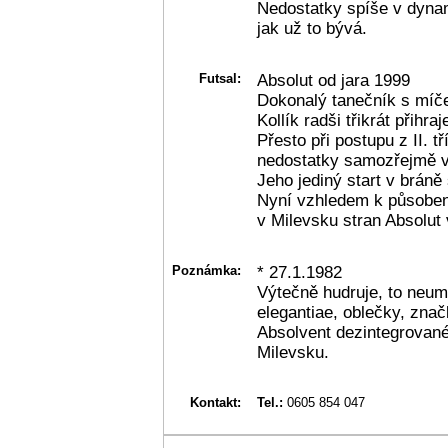
Nedostatky spíše v dynam
jak už to bývá.
Futsal:
Absolut od jara 1999
Dokonalý tanečník s míče
Kollík radši třikrát přihra
Přesto při postupu z II. t
nedostatky samozřejmě v 
Jeho jediný start v bráně 
Nyní vzhledem k působení
v Milevsku stran Absolut 
Poznámka:
* 27.1.1982
Výtečně hudruje, to neumí
elegantiae, oblečky, značk
Absolvent dezintegrované
Milevsku.
Kontakt:
Tel.:
0605 854 047