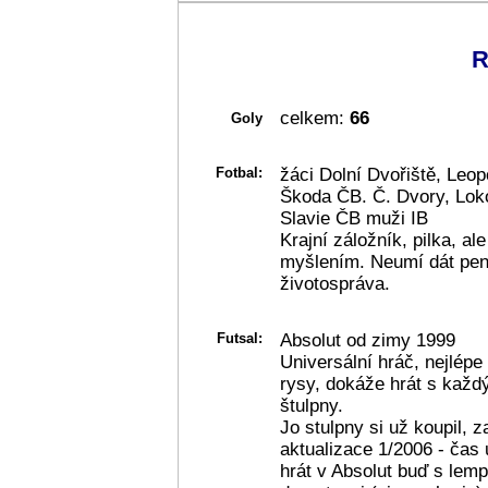
R
celkem:
66
Goly
Fotbal:
žáci Dolní Dvořiště, Leo
Škoda ČB. Č. Dvory, Lok
Slavie ČB muži IB
Krajní záložník, pilka, a
myšlením. Neumí dát pena
životospráva.
Futsal:
Absolut od zimy 1999
Universální hráč, nejlépe
rysy, dokáže hrát s každý
štulpny.
Jo stulpny si už koupil, 
aktualizace 1/2006 - čas
hrát v Absolut buď s lem