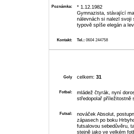
Poznámka:
* 1.12.1982
Gymnazista, stávající ma
nálevnách si nalezl svoji
typově spíše elegán a lev
Kontakt:
Tel.:
0604 244758
celkem:
31
Goly
Fotbal:
mládež čtyrák, nyní doros
středopolař příležitostně 
Futsal:
nováček Absolut, postup
zápasech po boku Hrbyho
futsalovou sebedůvěru, t
stejně jako ve velkém fotb