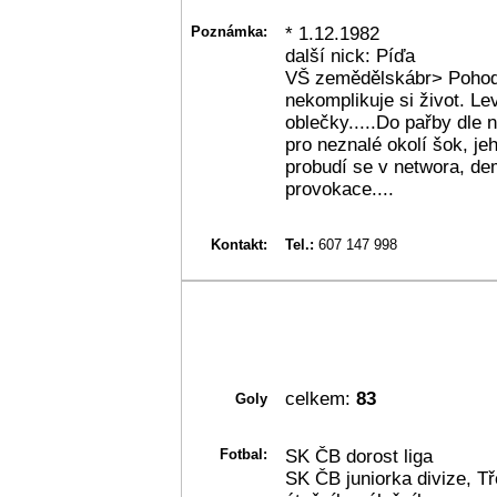
Poznámka:
* 1.12.1982
další nick: Píďa
VŠ zemědělskábr> Pohod
nekomplikuje si život. Le
oblečky.....Do pařby dle n
pro neznalé okolí šok, j
probudí se v networa, de
provokace....
Kontakt:
Tel.:
607 147 998
celkem:
83
Goly
Fotbal:
SK ČB dorost liga
SK ČB juniorka divize, Tř