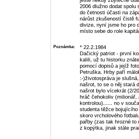
ještě někdy zbytečně otál
2006 dlužno dodat spolu 
do četnosti účasti na zá
nárůst zkušeností čistě fu
divize, nyní jsme ho pro 
místo sebe do role kapitá
Poznámka:
* 22.2.1984
Dačický patriot - první ko
kalili, už tu historku znát
pomocí dopisů a jejíž fo
Petruška. Hrby paří málo
:-)životospráva je slušná,
našrot, to se o něj stará 
našrot bylo vícekrát (2/2
hráč čehokoliv (milionář,
kontrolou)...... no v sou
studenta těžce bojujícího
skoro vrcholového fotbal
pařby (zas tak hrozné to 
z kopýtka, jinak stále pra