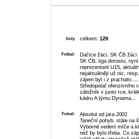
celkem:
129
Goly
Fotbal:
Dačice žáci, SK ČB žáci
SK ČB, liga dorostu, nyn
reprezentant U15, aktuál
nejaktuálněji už nic, res
zájem byl i z prachatic....
Středopolař ofenzivního r
záložník v junio¨rce, krát
kádru A týmu Dynama...
Futsal:
Absolut od jara 2002
Taneční pohyb, stále na 
Výborné vedení míče a kl
než by bylo třeba. Co záp