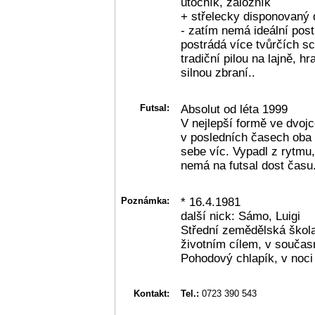
útočník, záložník
+ střelecky disponovaný 
- zatím nemá ideální post
postrádá více tvůrčích sc
tradiční pilou na lajně, h
silnou zbraní..
Futsal:
Absolut od léta 1999
V nejlepší formě ve dvoj
v posledních časech oba z
sebe víc. Vypadl z rytmu
nemá na futsal dost času
Poznámka:
* 16.4.1981
další nick: Sámo, Luigi
Střední zemědělská škola
životním cílem, v současn
Pohodový chlapík, v noci
Kontakt:
Tel.:
0723 390 543