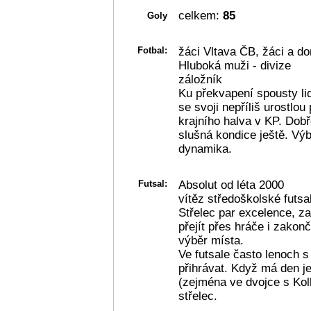
celkem:
85
Goly
Fotbal:
žáci Vltava ČB, žáci a do
Hluboká muži - divize
záložník
Ku překvapení spousty lid
se svoji nepříliš urostlou
krajního halva v KP. Dobře
slušná kondice ještě. Vý
dynamika.
Futsal:
Absolut od léta 2000
vítěz středoškolské futsa
Střelec par excelence, za
přejít přes hráče i zakon
výběr místa.
Ve futsale často lenoch s
přihrávat. Když má den je
(zejména ve dvojce s Koll
střelec.