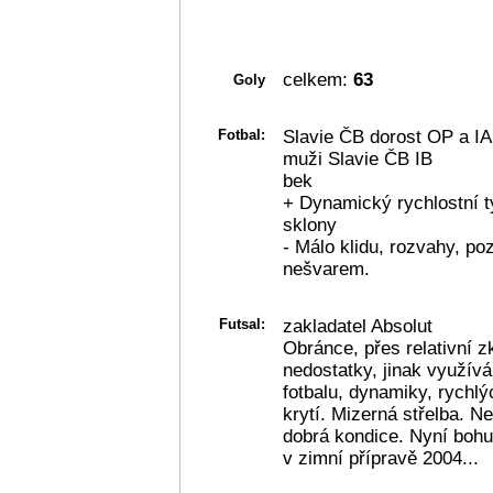
celkem:
63
Goly
Fotbal:
Slavie ČB dorost OP a IA
muži Slavie ČB IB
bek
+ Dynamický rychlostní t
sklony
- Málo klidu, rozvahy, p
nešvarem.
Futsal:
zakladatel Absolut
Obránce, přes relativní z
nedostatky, jinak využív
fotbalu, dynamiky, rychl
krytí. Mizerná střelba. N
dobrá kondice. Nyní bohu
v zimní přípravě 2004...