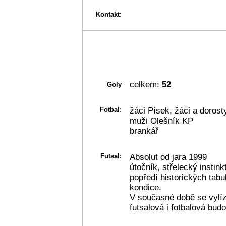
Kontakt:
celkem:
52
Goly
Fotbal:
žáci Písek, žáci a dorost
muži Olešník KP
brankář
Futsal:
Absolut od jara 1999
útočník, střelecký instink
popředí historických tabu
kondice.
V současné době se vylí
futsalová i fotbalová bu