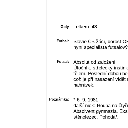
celkem:
43
Goly
Fotbal:
Slavie ČB žáci, dorost O
nyní specialista futsalový
Futsal:
Absolut od založení
Útočník, střelecký instink
tělem. Poslední dobou be
což je při nasazení vidět 
nahrávek.
Poznámka:
* 6. 9. 1981
další nick: Houba na čtyři
Absolvent gymnazia. Exsk
stěnolezec. Pohodář.