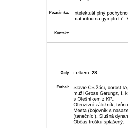
Poznámka:
intelektuál plný pochybno
maturitou na gymplu t.č.
Kontakt:
celkem:
28
Goly
Fotbal:
Slavie ČB žáci, dorost I
muži Gross Gerungz, I. kl
s Olešníkem z KP..
Ofenzivní záložník, tvůr
Mesta (bojovník s nasaze
(tanečníci). Slušná dynam
Občas trošku splašený.