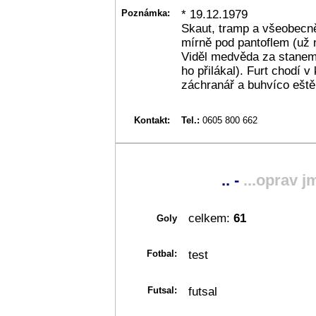
Poznámka:
* 19.12.1979
Skaut, tramp a všeobecn
mírně pod pantoflem (už n
Viděl medvěda za stane
ho přilákal). Furt chodí 
záchranář a buhvíco eště
Kontakt:
Tel.:
0605 800 662
.. -
...oprav j
celkem:
61
Goly
Fotbal:
test
Futsal:
futsal