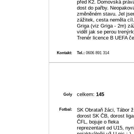
před K2. Domovská práva
dost do pařby. Neopakova
změněném stavu. Jel jsem
zážitek, cesta neměla cíl.
Griga (viz Griga - 2m) zá
viděl jak se perou trenýr
Trenér licence B UEFA če
Kontakt:
Tel.:
0606 891 314
celkem:
145
Goly
Fotbal:
SK Obrataň žáci, Tábor žá
dorost SK ČB, dorost liga
ČFL, bojuje o fleka
reprezentant od U15, nyní
nejaktuálněji už U nic :-)