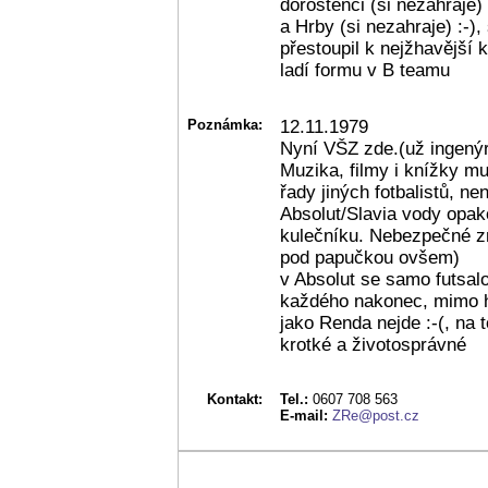
dorostenci (si nezahraje
a Hrby (si nezahraje) :-)
přestoupil k nejžhavější
ladí formu v B teamu
Poznámka:
12.11.1979
Nyní VŠZ zde.(už ingenýr
Muzika, filmy i knížky mu 
řady jiných fotbalistů, n
Absolut/Slavia vody opak
kulečníku. Nebezpečné zn
pod papučkou ovšem)
v Absolut se samo futsal
každého nakonec, mimo h
jako Renda nejde :-(, na 
krotké a životosprávné
Kontakt:
Tel.:
0607 708 563
E-mail:
ZRe@post.cz