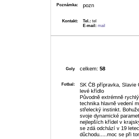
Poznámka:
pozn
Kontakt:
Tel.:
tel
E-mail:
mail
celkem:
58
Goly
Fotbal:
SK ČB přípravka, Slavie 
levé křídlo
Původně extrémně rychlý
technika hlavně vedení mí
střelecký instinkt. Bohuže
svoje dynamické parametr
nejlepších křídel v krajs
se zdá odchází v 19 lete
důchodu.....moc se při to